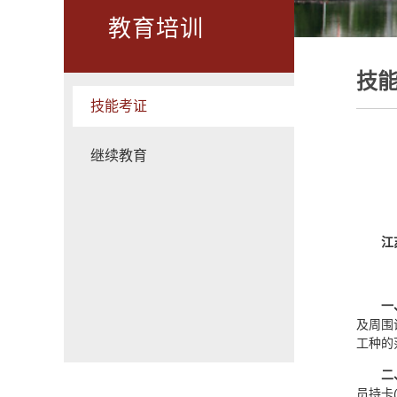
教育培训
技
技能考证
继续教育
江
一
及周围
工种的
二
员持卡