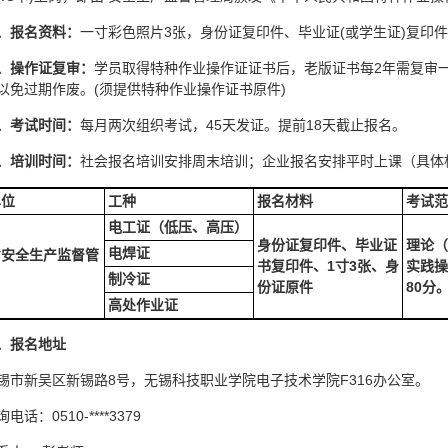
、报名资料：
一寸彩色照片3张，身份证复印件、毕业证(或学生证)复印件
、操作证复审：
学员取得特种作业操作证证书后，老版证书每2年需复审一
以免过期作废。(须提供特种作业操作证书原件)
、考试时间：
每月两次组织考试，45天发证。提前18天截止报名。
、培训时间：
社会报名培训安排周末培训；企业报名安排平时上课（具体
单位
工种
报名材料
考试范
电工证（低压、高压）
身份证复印件、毕业证
理论（
电焊证
省安全生产监督管
书复印件、1寸3张、身
实践操
制冷证
份证原件
80分
高处作业证
、报名地址
锡市新吴区新锡路8号，无锡科技职业学院电子技术学院F316办公室。
电话：0510-****3379