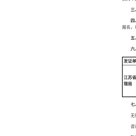
三
四
报名，
五
六
发证
江苏
理局
七
无
咨询