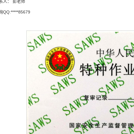
系人： 彭老师
QQ:*****85679